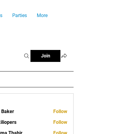
s
Parties
More
Join
a Baker
Follow
iliopers
Follow
ima Thahir
Follow