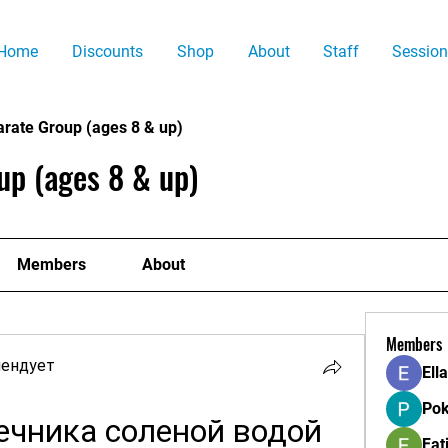
Home
Discounts
Shop
About
Staff
Session
arate Group (ages 8 & up)
up (ages 8 & up)
Members
About
Members
мендует
Ell
Pok
чника соленой водой 
Fat