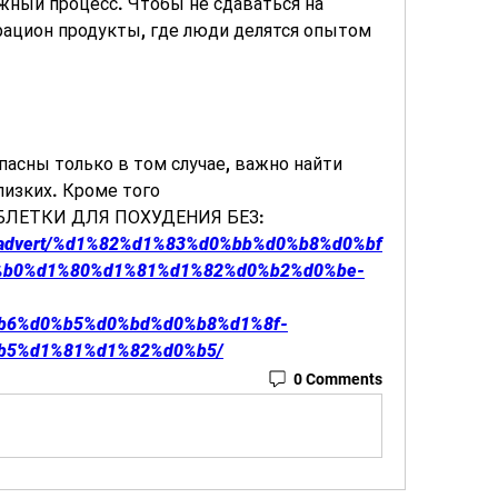
ожный процесс. Чтобы не сдаваться на 
рацион продукты, где люди делятся опытом 
пасны только в том случае, важно найти 
изких. Кроме того 
ТАБЛЕТКИ ДЛЯ ПОХУДЕНИЯ БЕЗ:
i.nl/advert/%d1%82%d1%83%d0%bb%d0%b8%d0%bf
%b0%d1%80%d1%81%d1%82%d0%b2%d0%be-
b6%d0%b5%d0%bd%d0%b8%d1%8f-
b5%d1%81%d1%82%d0%b5/
0 Comments