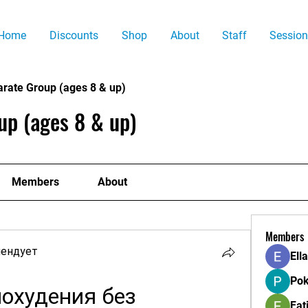
Home
Discounts
Shop
About
Staff
Session
arate Group (ages 8 & up)
up (ages 8 & up)
Members
About
Members
мендует
Ell
Pok
похудения без
Fat