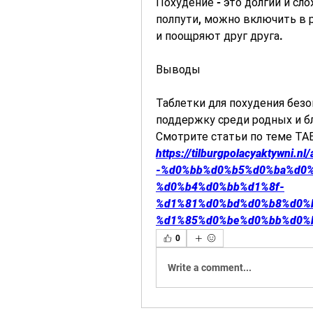
Похудение - это долгий и сл
полпути, можно включить в 
и поощряют друг друга.
Выводы
Таблетки для похудения безо
поддержку среди родных и бл
Смотрите статьи по теме 
https://tilburgpolacyaktywn
-%d0%bb%d0%b5%d0%ba%d0
%d0%b4%d0%bb%d1%8f-
%d1%81%d0%bd%d0%b8%d0%
%d1%85%d0%be%d0%bb%d0%
0
Write a comment...