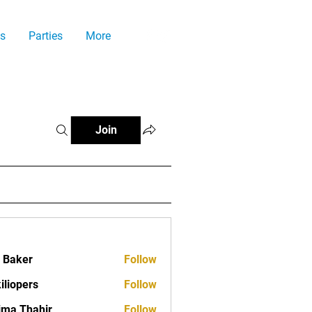
s
Parties
More
Join
a Baker
Follow
iliopers
Follow
ima Thahir
Follow