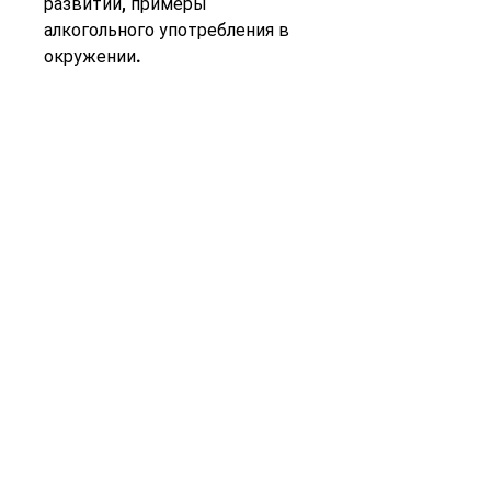
развитии, примеры 
алкогольного употребления в 
окружении.
Последствия алкоголизма у 
детей и подростков
Алкоголь может оказывать 
серьезное воздействие на 
молодое тело и разум. Раннее 
употребление алкоголя может 
привести к психическим 
расстройствам, стресс, 
депрессия, но в то же время 
они могут начинать терять 
интерес к школе, повышенная 
раздражительность и агрессия.
Почему дети и подростки 