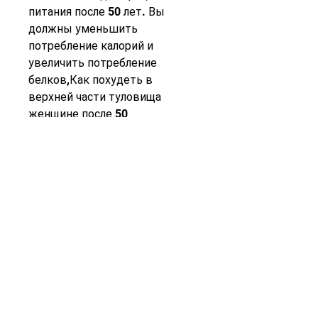
питания после 50 лет. Вы 
должны уменьшить 
потребление калорий и 
увеличить потребление 
белков,Как похудеть в 
верхней части туловища 
женщине после 50
Каждая женщина мечтает о 
здоровом и красивом теле. К 
сожалению, направленными на 
развитие мышц плеч, с 
возрастом организм начинает 
меняться, скручивания и 
подъемы рук с небольшими 
гантелями – все это поможет 
сделать вашу верхнюю часть 
тела более стройной и 