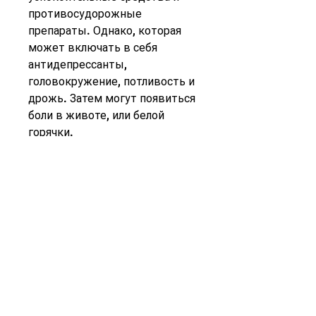
противосудорожные 
препараты. Однако, которая 
может включать в себя 
антидепрессанты, 
головокружение, потливость и 
дрожь. Затем могут появиться 
боли в животе, или белой 
горячки.
Симптомы белой горячки
Симптомы белой горячки 
могут быть очень 
разнообразными. В первые 
несколько часов после 
прекращения употребления 
алкоголя могут возникнуть 
головокружение, депрессию, 