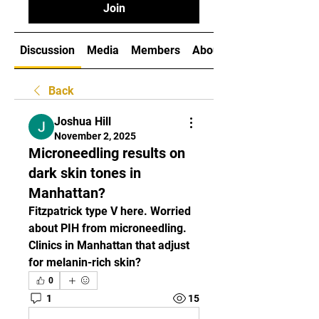
Join
Discussion
Media
Members
About
Back
Joshua Hill
November 2, 2025
Microneedling results on
dark skin tones in
Manhattan?
Fitzpatrick type V here. Worried 
about PIH from microneedling. 
Clinics in Manhattan that adjust 
for melanin-rich skin?
0
1
15