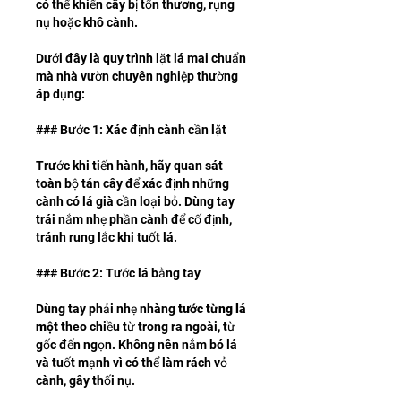
có thể khiến cây bị tổn thương, rụng 
nụ hoặc khô cành.
Dưới đây là quy trình lặt lá mai chuẩn 
mà nhà vườn chuyên nghiệp thường 
áp dụng:
### Bước 1: Xác định cành cần lặt
Trước khi tiến hành, hãy quan sát 
toàn bộ tán cây để xác định những 
cành có lá già cần loại bỏ. Dùng tay 
trái nắm nhẹ phần cành để cố định, 
tránh rung lắc khi tuốt lá.
### Bước 2: Tước lá bằng tay
Dùng tay phải nhẹ nhàng 
tước từng lá 
một
 theo chiều từ trong ra ngoài, từ 
gốc đến ngọn. Không nên nắm bó lá 
và tuốt mạnh vì có thể làm rách vỏ 
cành, gây thối nụ.