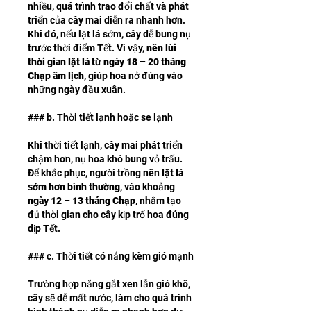
nhiều, quá trình trao đổi chất và phát 
triển của cây mai diễn ra nhanh hơn. 
Khi đó, nếu lặt lá sớm, cây dễ bung nụ 
trước thời điểm Tết. Vì vậy, 
nên lùi 
thời gian lặt lá từ ngày 18 – 20 tháng 
Chạp âm lịch
, giúp hoa nở đúng vào 
những ngày đầu xuân.
### b. Thời tiết lạnh hoặc se lạnh
Khi thời tiết lạnh, cây mai phát triển 
chậm hơn, nụ hoa khó bung vỏ trấu. 
Để khắc phục, người trồng nên 
lặt lá 
sớm hơn bình thường
, vào khoảng 
ngày 12 – 13 tháng Chạp
, nhằm tạo 
đủ thời gian cho cây kịp trổ hoa đúng 
dịp Tết.
### c. Thời tiết có nắng kèm gió mạnh
Trường hợp nắng gắt xen lẫn gió khô, 
cây sẽ dễ mất nước, làm cho quá trình 