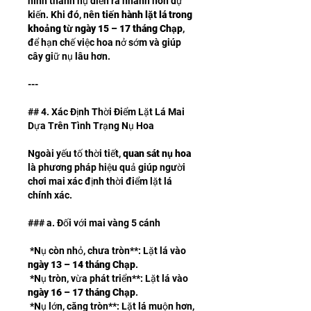
hình thành nụ diễn ra nhanh hơn dự 
kiến. Khi đó, nên 
tiến hành lặt lá trong 
khoảng từ ngày 15 – 17 tháng Chạp
, 
để hạn chế việc hoa nở sớm và giúp 
cây giữ nụ lâu hơn.
---
## 4. Xác Định Thời Điểm Lặt Lá Mai 
Dựa Trên Tình Trạng Nụ Hoa
Ngoài yếu tố thời tiết, 
quan sát nụ hoa
là phương pháp hiệu quả giúp người 
chơi mai xác định thời điểm lặt lá 
chính xác.
### a. Đối với mai vàng 5 cánh
*Nụ còn nhỏ, chưa tròn**: Lặt lá vào 
ngày 13 – 14 tháng Chạp
.
*Nụ tròn, vừa phát triển**: Lặt lá vào 
ngày 16 – 17 tháng Chạp
.
*Nụ lớn, căng tròn**: Lặt lá muộn hơn, 