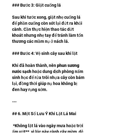
### Bước 3: Giật cuống lá
Sau khi tước xong, giật nhẹ cuống lá 
để phần cuống còn sót lại đứt ra khỏi 
cành. Cần thực hiện thao tác dứt 
khoát nhưng nhẹ tay để tránh làm tổn 
thương các mầm nụ ở nách lá.
### Bước 4: Vệ sinh cây sau khi lặt
Khi đã hoàn thành, nên 
phun sương 
nước sạch
 hoặc dung dịch phòng nấm 
sinh học để rửa trôi nhựa cây còn bám 
lại, đồng thời giúp nụ hoa không bị 
đen hay rụng sớm.
---
## 6. Một Số Lưu Ý Khi Lặt Lá Mai
*Không lặt lá vào ngày mưa hoặc trời 
ẩm ướt**, vì lúc này cành cây mềm, dễ 