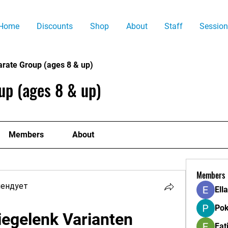
Home
Discounts
Shop
About
Staff
Session
arate Group (ages 8 & up)
up (ages 8 & up)
Members
About
Members
мендует
Ell
Pok
niegelenk Varianten
Fat