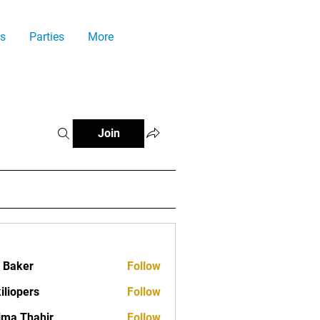
s
Parties
More
Join
a Baker
Follow
iliopers
Follow
ima Thahir
Follow