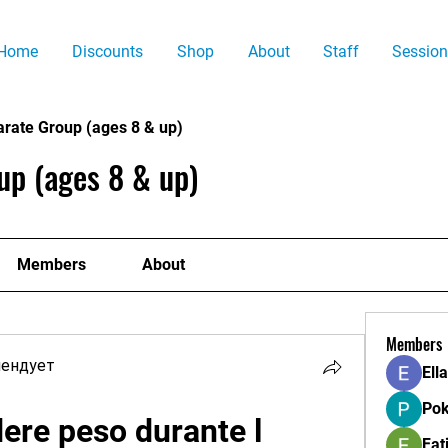
Home
Discounts
Shop
About
Staff
Session
arate Group (ages 8 & up)
up (ages 8 & up)
Members
About
Members
мендует
Ell
Pok
dere peso durante l 
Fat