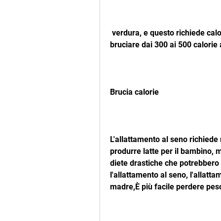
 verdura, e questo richiede calorie. Si stima che l'allattamento al seno possa 
bruciare dai 300 ai 500 calorie a
Brucia calorie
L'allattamento al seno richiede
produrre latte per il bambino, 
diete drastiche che potrebbero
l'allattamento al seno, l'allatt
madre,È più facile perdere peso