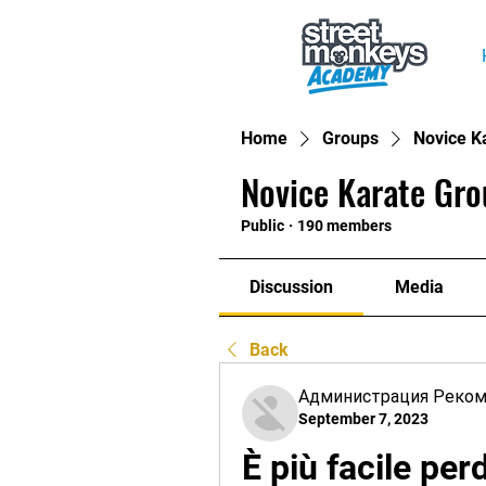
Home
Groups
Novice K
Novice Karate Gro
Public
·
190 members
Discussion
Media
Back
Администрация Реко
September 7, 2023
È più facile per