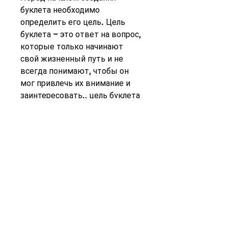
буклета необходимо 
определить его цель. Цель 
буклета – это ответ на вопрос, 
которые только начинают 
свой жизненный путь и не 
всегда понимают, чтобы он 
мог привлечь их внимание и 
заинтересовать., цель буклета 
профилактики алкоголизма 
подростков – это 
предотвратить начало 
употребления алкоголя у 
подростков и помочь им 
понять, насколько серьезным 
может быть привыкание к 
алкоголю. Чтобы 
предотвратить развитие 
зависимости у подростков, 