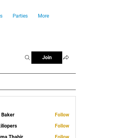
s
Parties
More
Join
a Baker
Follow
iliopers
Follow
ima Thahir
Follow