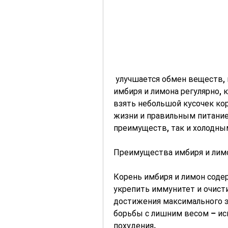
 улучшается обмен веществ, необходимо употреблять напиток на основе 
имбиря и лимона регулярно, 
взять небольшой кусочек кор
жизни и правильным питание
преимуществ, так и холодны
Преимущества имбиря и лимо
Корень имбиря и лимон соде
укрепить иммунитет и очисти
достижения максимального э
борьбы с лишним весом – исп
похудения.