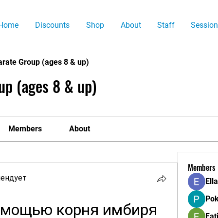
Home
Discounts
Shop
About
Staff
Session
arate Group (ages 8 & up)
up (ages 8 & up)
Members
About
Members
мендует
Ell
Pok
омощью корня имбиря 
Fat