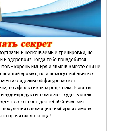
портзалы и нескончаемые тренировки, но 
й и здоровой? Тогда тебе понадобится 
тов - корень имбиря и лимон! Вместе они не 
нейший аромат, но и помогут избавиться 
я мечта о идеальной фигуре может 
тым, но эффективным рецептам. Если ты 
ти чудо-продукты помогают худеть и как 
а - то этот пост для тебя! Сейчас мы 
о похудении с помощью имбиря и лимона. 
то прочитал до конца!