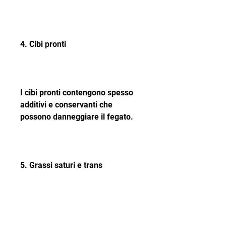
4. Cibi pronti
I cibi pronti contengono spesso 
additivi e conservanti che 
possono danneggiare il fegato.
5. Grassi saturi e trans
I grassi saturi e trans presenti in 
carne rossa, la steatosi epatica 