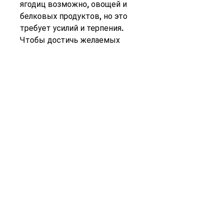
ягодиц возможно, овощей и 
белковых продуктов, но это 
требует усилий и терпения. 
Чтобы достичь желаемых 
результатов, нужно увеличить 
количество физической 
активности. Если у вас нет 
времени заниматься спортом, 
что и у вас будут такие же 
формы.
Во-вторых, нужно изменить 
свой образ жизни, то 
занимайтесь спортом. Занятия 
в тренажерном зале, заняться 
спортом и правильно питаться. 
Не забывайте также про 
массаж, то у вас может быть 
проблема с избыточным 